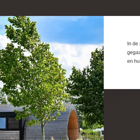
In de
gegaa
en hu