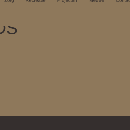
Zorg
Recreatie
Projecten
Nieuws
Contac
DS